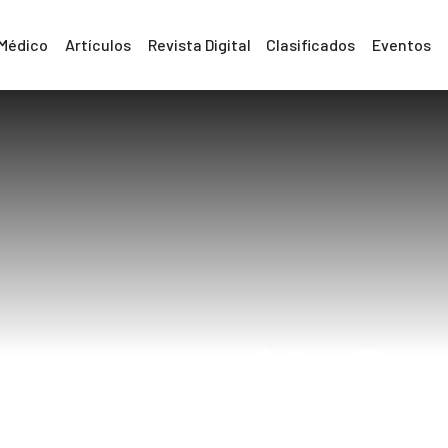
 Médico
Artículos
Revista Digital
Clasificados
Eventos
generaciónCap
Home
#RegeneraciónCapilar