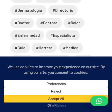
#dermatologia
#directorio
#doctor
#doctora
#dolor
#enfermedad
#especialista
#guia
#herrera
#medica
#medico
#neurocirugia
#niños
#obstetricia
#ortopedia
#panama
#pediatra
#piel
#prevencion
#que
#recomendaciones
#rodilla