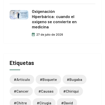
Oxigenación
Hiperbárica: cuando el
oxígeno se convierte en
medicina
27 de julio de 2026
Etiquetas
#articulo
#boquete
#bugaba
#cancer
#causas
#chiriqui
#chitre
#cirugia
#david