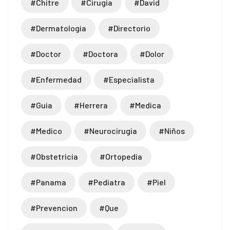
#chitre
#cirugia
#david
#dermatologia
#directorio
#doctor
#doctora
#dolor
#enfermedad
#especialista
#guia
#herrera
#medica
#medico
#neurocirugia
#niños
#obstetricia
#ortopedia
#panama
#pediatra
#piel
#prevencion
#que