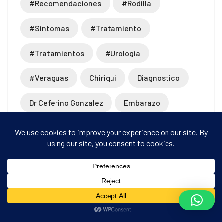
#recomendaciones
#rodilla
#sintomas
#tratamiento
#tratamientos
#urologia
#veraguas
Chiriqui
Diagnostico
Dr Ceferino Gonzalez
Embarazo
Ginecología
Revista Digital Guia Medica
Revista Digitalizada Guia Medica
Revista Guia Medica
Santiago De Veraguas