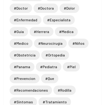
#doctor
#doctora
#dolor
#enfermedad
#especialista
#guia
#herrera
#medica
#medico
#neurocirugia
#niños
#obstetricia
#ortopedia
#panama
#pediatra
#piel
#prevencion
#que
#recomendaciones
#rodilla
#sintomas
#tratamiento