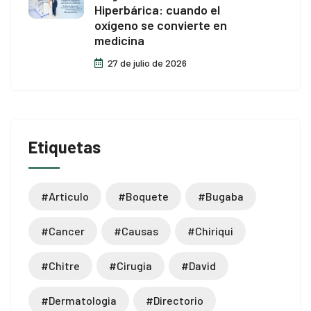
Hiperbárica: cuando el
oxígeno se convierte en
medicina
27 de julio de 2026
Etiquetas
#articulo
#boquete
#bugaba
#cancer
#causas
#chiriqui
#chitre
#cirugia
#david
#dermatologia
#directorio