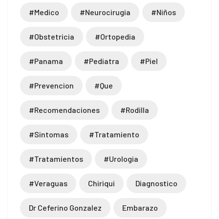
#medico
#neurocirugia
#niños
#obstetricia
#ortopedia
#panama
#pediatra
#piel
#prevencion
#que
#recomendaciones
#rodilla
#sintomas
#tratamiento
#tratamientos
#urologia
#veraguas
Chiriqui
Diagnostico
Dr Ceferino Gonzalez
Embarazo