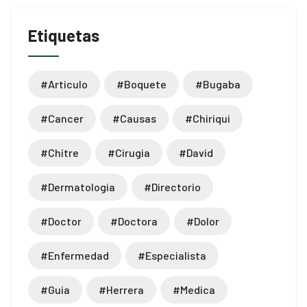
Etiquetas
#articulo
#boquete
#bugaba
#cancer
#causas
#chiriqui
#chitre
#cirugia
#david
#dermatologia
#directorio
#doctor
#doctora
#dolor
#enfermedad
#especialista
#guia
#herrera
#medica