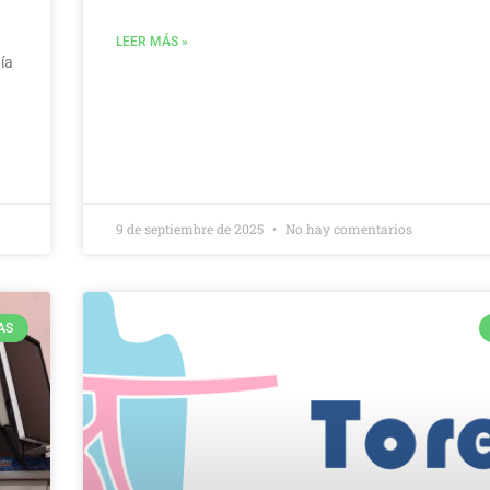
LEER MÁS »
ía
9 de septiembre de 2025
No hay comentarios
AS