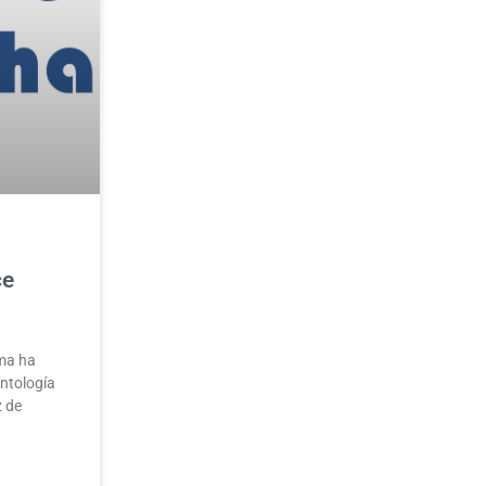
ce
ma ha
ontología
z de