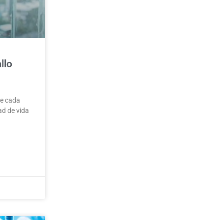
llo
ue cada
ad de vida