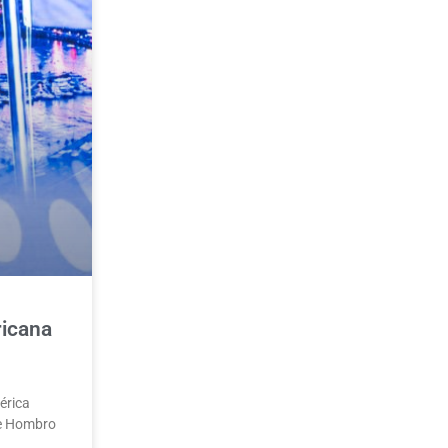
ricana
érica
de Hombro
a