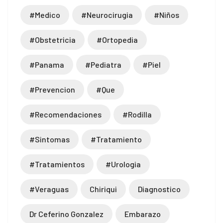
#medico
#neurocirugia
#niños
#obstetricia
#ortopedia
#panama
#pediatra
#piel
#prevencion
#que
#recomendaciones
#rodilla
#sintomas
#tratamiento
#tratamientos
#urologia
#veraguas
Chiriqui
Diagnostico
Dr Ceferino Gonzalez
Embarazo