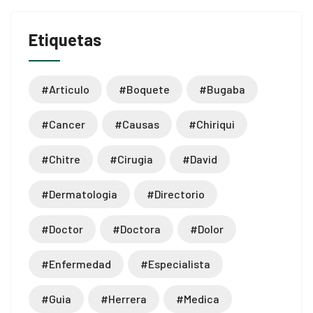
Etiquetas
#articulo
#boquete
#bugaba
#cancer
#causas
#chiriqui
#chitre
#cirugia
#david
#dermatologia
#directorio
#doctor
#doctora
#dolor
#enfermedad
#especialista
#guia
#herrera
#medica