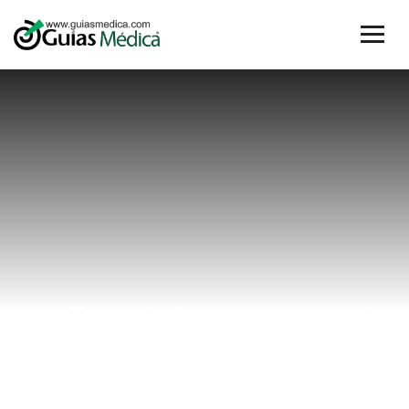
¿Qué hacer si
me