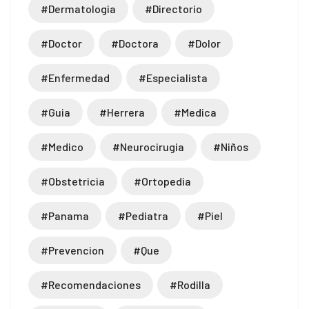
#dermatologia
#directorio
#doctor
#doctora
#dolor
#enfermedad
#especialista
#guia
#herrera
#medica
#medico
#neurocirugia
#niños
#obstetricia
#ortopedia
#panama
#pediatra
#piel
#prevencion
#que
#recomendaciones
#rodilla