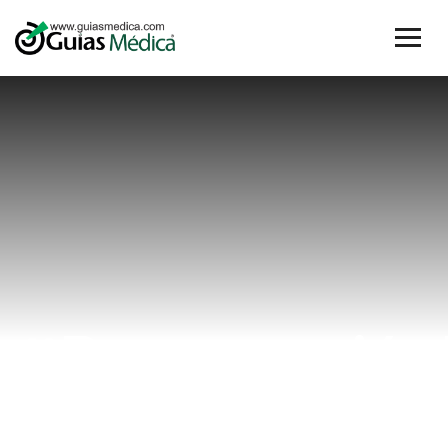
#PreservaciónF
Home
#PreservaciónFertilidad