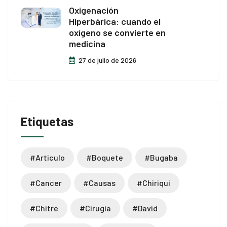
Oxigenación
Hiperbárica: cuando el
oxígeno se convierte en
medicina
27 de julio de 2026
Etiquetas
#articulo
#boquete
#bugaba
#cancer
#causas
#chiriqui
#chitre
#cirugia
#david