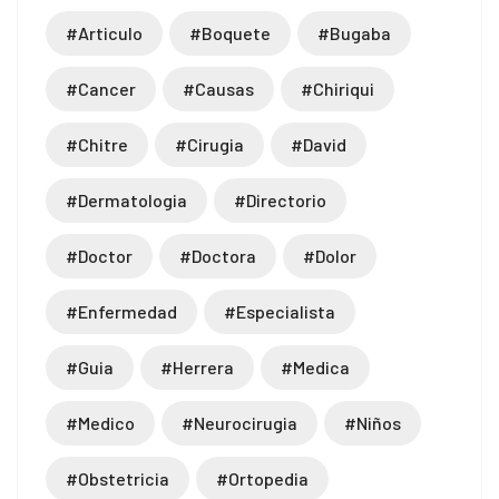
#articulo
#boquete
#bugaba
#cancer
#causas
#chiriqui
#chitre
#cirugia
#david
#dermatologia
#directorio
#doctor
#doctora
#dolor
#enfermedad
#especialista
#guia
#herrera
#medica
#medico
#neurocirugia
#niños
#obstetricia
#ortopedia