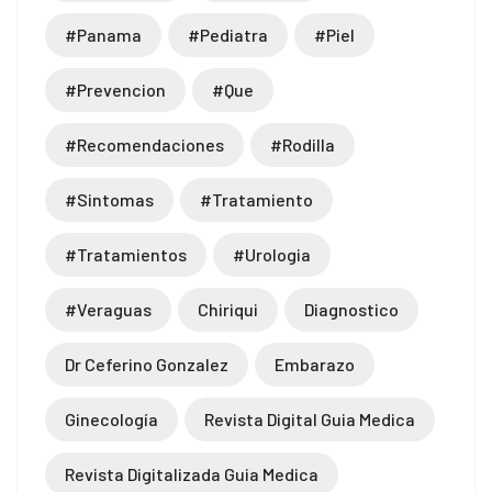
#panama
#pediatra
#piel
#prevencion
#que
#recomendaciones
#rodilla
#sintomas
#tratamiento
#tratamientos
#urologia
#veraguas
Chiriqui
Diagnostico
Dr Ceferino Gonzalez
Embarazo
Ginecología
Revista Digital Guia Medica
Revista Digitalizada Guia Medica