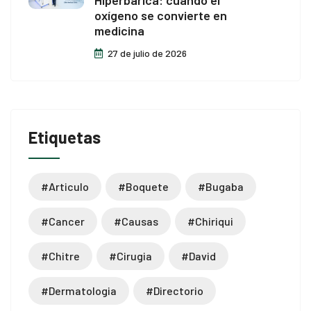
Hiperbárica: cuando el
oxígeno se convierte en
medicina
27 de julio de 2026
Etiquetas
#articulo
#boquete
#bugaba
#cancer
#causas
#chiriqui
#chitre
#cirugia
#david
#dermatologia
#directorio