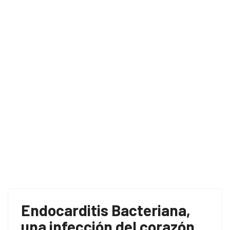
Home
insuficiencia cardíaca
Endocarditis Bacteriana,
una infección del corazón