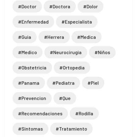
#doctor
#doctora
#dolor
#enfermedad
#especialista
#guia
#herrera
#medica
#medico
#neurocirugia
#niños
#obstetricia
#ortopedia
#panama
#pediatra
#piel
#prevencion
#que
#recomendaciones
#rodilla
#sintomas
#tratamiento