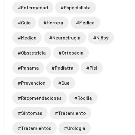
#enfermedad
#especialista
#guia
#herrera
#medica
#medico
#neurocirugia
#niños
#obstetricia
#ortopedia
#panama
#pediatra
#piel
#prevencion
#que
#recomendaciones
#rodilla
#sintomas
#tratamiento
#tratamientos
#urologia