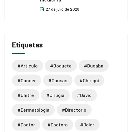
27 de julio de 2026
Etiquetas
#articulo
#boquete
#bugaba
#cancer
#causas
#chiriqui
#chitre
#cirugia
#david
#dermatologia
#directorio
#doctor
#doctora
#dolor