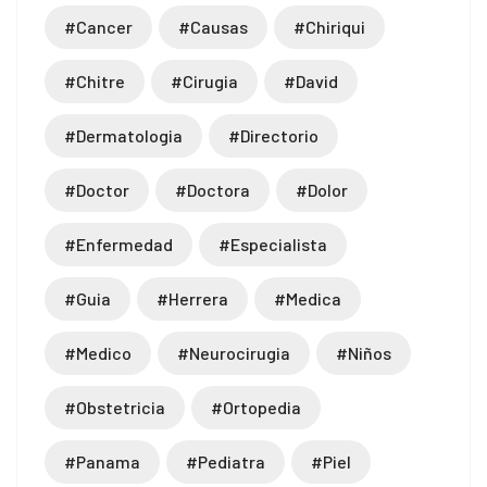
#cancer
#causas
#chiriqui
#chitre
#cirugia
#david
#dermatologia
#directorio
#doctor
#doctora
#dolor
#enfermedad
#especialista
#guia
#herrera
#medica
#medico
#neurocirugia
#niños
#obstetricia
#ortopedia
#panama
#pediatra
#piel