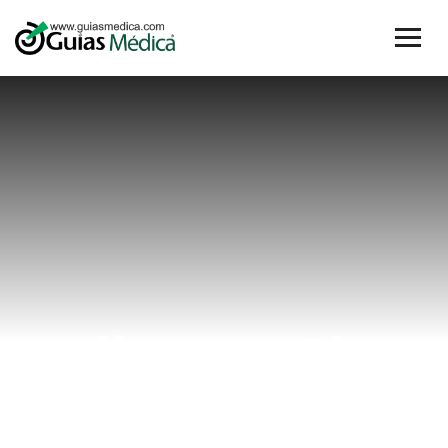
discopatía
Home
discopatía