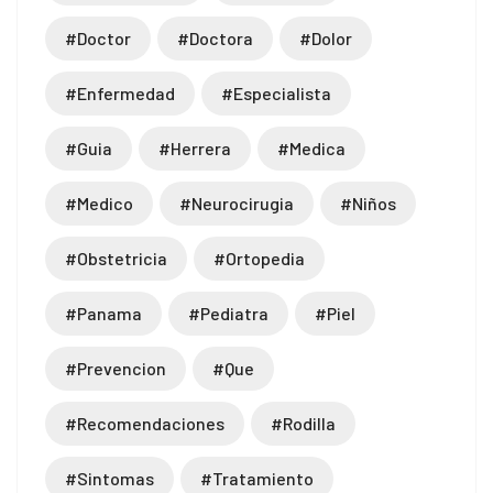
#doctor
#doctora
#dolor
#enfermedad
#especialista
#guia
#herrera
#medica
#medico
#neurocirugia
#niños
#obstetricia
#ortopedia
#panama
#pediatra
#piel
#prevencion
#que
#recomendaciones
#rodilla
#sintomas
#tratamiento