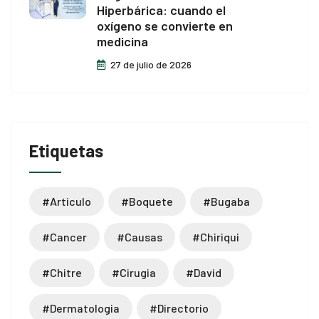
Hiperbárica: cuando el
oxígeno se convierte en
medicina
27 de julio de 2026
Etiquetas
#articulo
#boquete
#bugaba
#cancer
#causas
#chiriqui
#chitre
#cirugia
#david
#dermatologia
#directorio