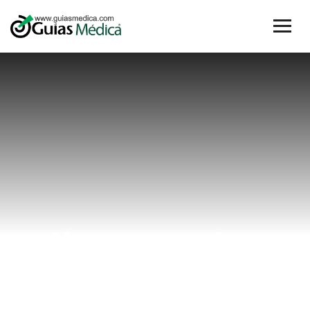
diagnostico
de