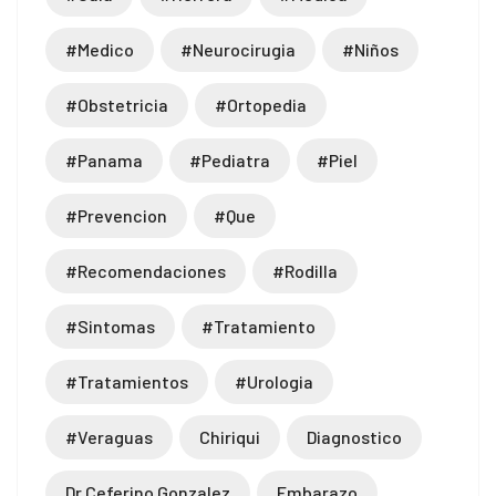
#medico
#neurocirugia
#niños
#obstetricia
#ortopedia
#panama
#pediatra
#piel
#prevencion
#que
#recomendaciones
#rodilla
#sintomas
#tratamiento
#tratamientos
#urologia
#veraguas
Chiriqui
Diagnostico
Dr Ceferino Gonzalez
Embarazo