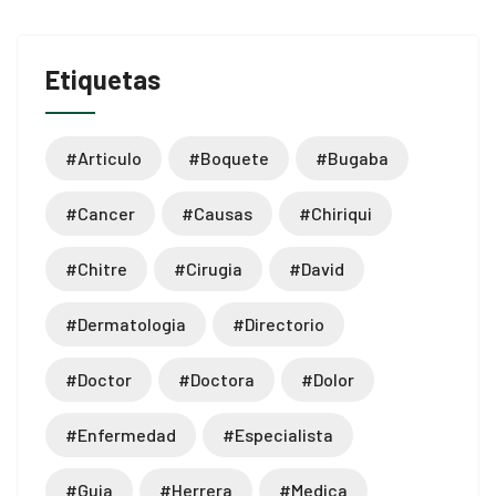
Etiquetas
#articulo
#boquete
#bugaba
#cancer
#causas
#chiriqui
#chitre
#cirugia
#david
#dermatologia
#directorio
#doctor
#doctora
#dolor
#enfermedad
#especialista
#guia
#herrera
#medica