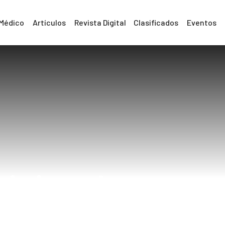
 Médico
Artículos
Revista Digital
Clasificados
Eventos
icionales espec
menopausia