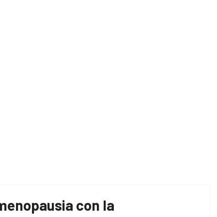
me
consejos nutricionales específicos para la menop
 menopausia con la