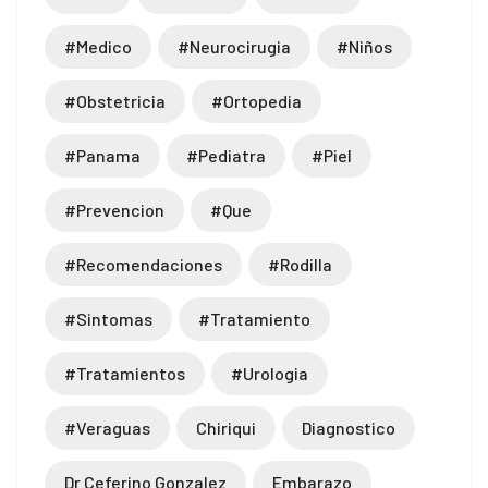
#medico
#neurocirugia
#niños
#obstetricia
#ortopedia
#panama
#pediatra
#piel
#prevencion
#que
#recomendaciones
#rodilla
#sintomas
#tratamiento
#tratamientos
#urologia
#veraguas
Chiriqui
Diagnostico
Dr Ceferino Gonzalez
Embarazo