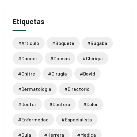
Etiquetas
#articulo
#boquete
#bugaba
#cancer
#causas
#chiriqui
#chitre
#cirugia
#david
#dermatologia
#directorio
#doctor
#doctora
#dolor
#enfermedad
#especialista
#guia
#herrera
#medica