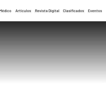
 Médico
Artículos
Revista Digital
Clasificados
Eventos
no para reparar 
Home
Cirujano para reparar hernias