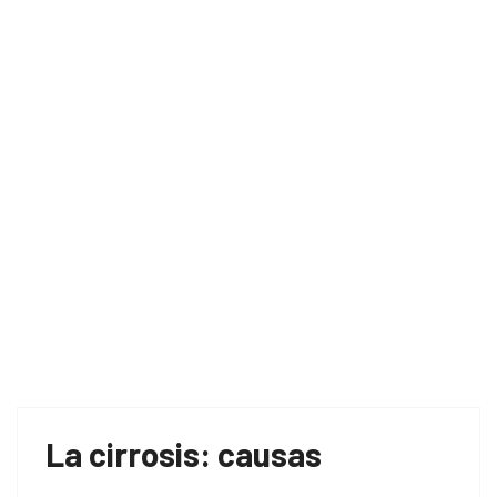
Home
Cirrosis por alcoholismo
La cirrosis: causas