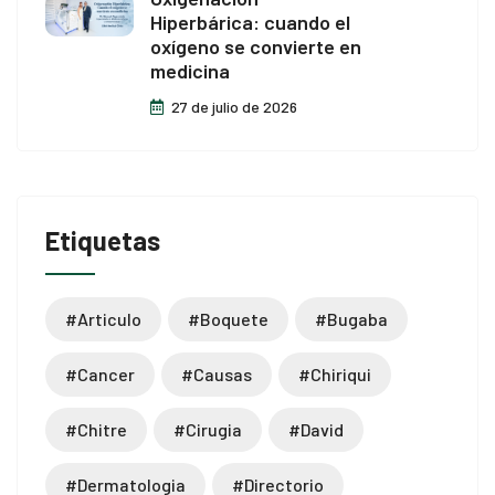
Hiperbárica: cuando el
oxígeno se convierte en
medicina
27 de julio de 2026
Etiquetas
#articulo
#boquete
#bugaba
#cancer
#causas
#chiriqui
#chitre
#cirugia
#david
#dermatologia
#directorio