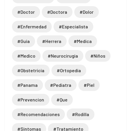
#doctor
#doctora
#dolor
#enfermedad
#especialista
#guia
#herrera
#medica
#medico
#neurocirugia
#niños
#obstetricia
#ortopedia
#panama
#pediatra
#piel
#prevencion
#que
#recomendaciones
#rodilla
#sintomas
#tratamiento