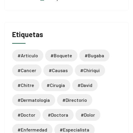
Etiquetas
#articulo
#boquete
#bugaba
#cancer
#causas
#chiriqui
#chitre
#cirugia
#david
#dermatologia
#directorio
#doctor
#doctora
#dolor
#enfermedad
#especialista