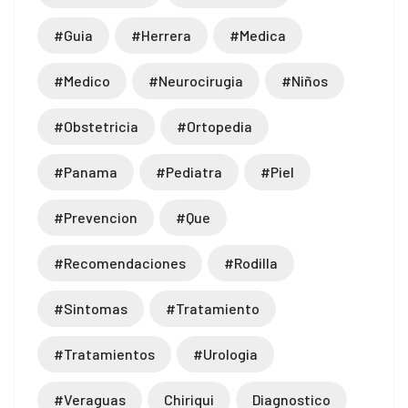
#guia
#herrera
#medica
#medico
#neurocirugia
#niños
#obstetricia
#ortopedia
#panama
#pediatra
#piel
#prevencion
#que
#recomendaciones
#rodilla
#sintomas
#tratamiento
#tratamientos
#urologia
#veraguas
Chiriqui
Diagnostico