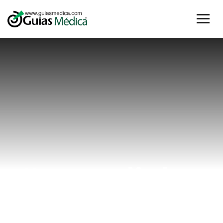
#casoclinico
Home
#casoclinico