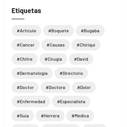
Etiquetas
#articulo
#boquete
#bugaba
#cancer
#causas
#chiriqui
#chitre
#cirugia
#david
#dermatologia
#directorio
#doctor
#doctora
#dolor
#enfermedad
#especialista
#guia
#herrera
#medica