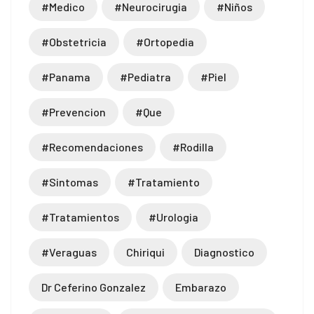
#medico
#neurocirugia
#niños
#obstetricia
#ortopedia
#panama
#pediatra
#piel
#prevencion
#que
#recomendaciones
#rodilla
#sintomas
#tratamiento
#tratamientos
#urologia
#veraguas
Chiriqui
Diagnostico
Dr Ceferino Gonzalez
Embarazo