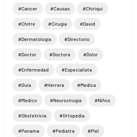
#cancer
#causas
#chiriqui
#chitre
#cirugia
#david
#dermatologia
#directorio
#doctor
#doctora
#dolor
#enfermedad
#especialista
#guia
#herrera
#medica
#medico
#neurocirugia
#niños
#obstetricia
#ortopedia
#panama
#pediatra
#piel