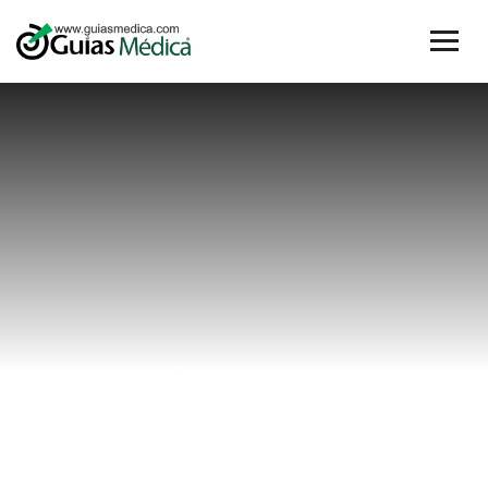
abceso
Home
abceso