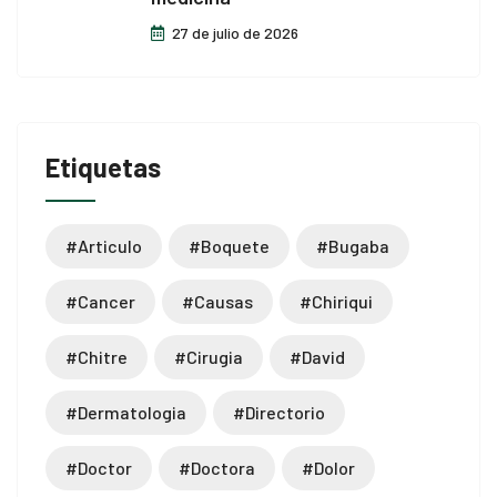
27 de julio de 2026
Etiquetas
#articulo
#boquete
#bugaba
#cancer
#causas
#chiriqui
#chitre
#cirugia
#david
#dermatologia
#directorio
#doctor
#doctora
#dolor