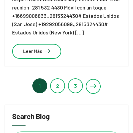
reunión: 281 532 4430 Móvil con un toque
+16699006833,,2815324430# Estados Unidos
(San Jose) +19292056099,,2815324430#
Estados Unidos (New York) […]
Leer Más
1
2
3
Search Blog