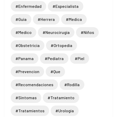
#enfermedad
#especialista
#guia
#herrera
#medica
#medico
#neurocirugia
#niños
#obstetricia
#ortopedia
#panama
#pediatra
#piel
#prevencion
#que
#recomendaciones
#rodilla
#sintomas
#tratamiento
#tratamientos
#urologia