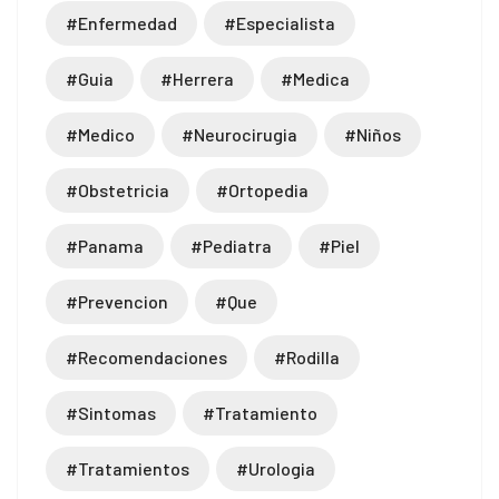
#enfermedad
#especialista
#guia
#herrera
#medica
#medico
#neurocirugia
#niños
#obstetricia
#ortopedia
#panama
#pediatra
#piel
#prevencion
#que
#recomendaciones
#rodilla
#sintomas
#tratamiento
#tratamientos
#urologia