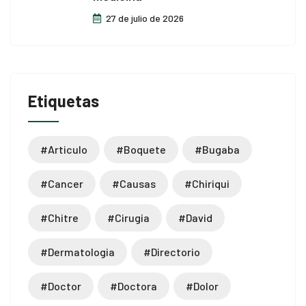
27 de julio de 2026
Etiquetas
#articulo
#boquete
#bugaba
#cancer
#causas
#chiriqui
#chitre
#cirugia
#david
#dermatologia
#directorio
#doctor
#doctora
#dolor