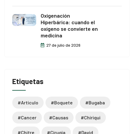
Oxigenación
Hiperbárica: cuando el
oxígeno se convierte en
medicina
27 de julio de 2026
Etiquetas
#articulo
#boquete
#bugaba
#cancer
#causas
#chiriqui
#chitre
#cirugia
#david