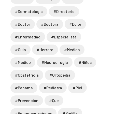
#dermatologia
#directorio
#doctor
#doctora
#dolor
#enfermedad
#especialista
#guia
#herrera
#medica
#medico
#neurocirugia
#niños
#obstetricia
#ortopedia
#panama
#pediatra
#piel
#prevencion
#que
#recomendaciones
#rodilla