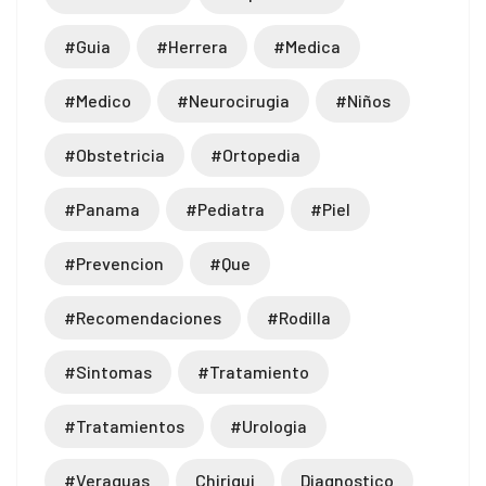
#guia
#herrera
#medica
#medico
#neurocirugia
#niños
#obstetricia
#ortopedia
#panama
#pediatra
#piel
#prevencion
#que
#recomendaciones
#rodilla
#sintomas
#tratamiento
#tratamientos
#urologia
#veraguas
Chiriqui
Diagnostico