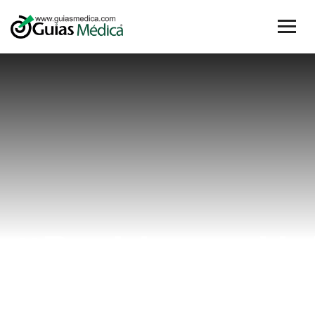
#ProblemasVu
Home
#ProblemasVulvares