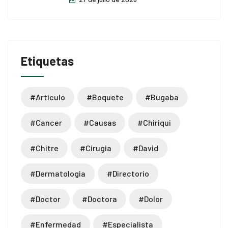
Etiquetas
#articulo
#boquete
#bugaba
#cancer
#causas
#chiriqui
#chitre
#cirugia
#david
#dermatologia
#directorio
#doctor
#doctora
#dolor
#enfermedad
#especialista