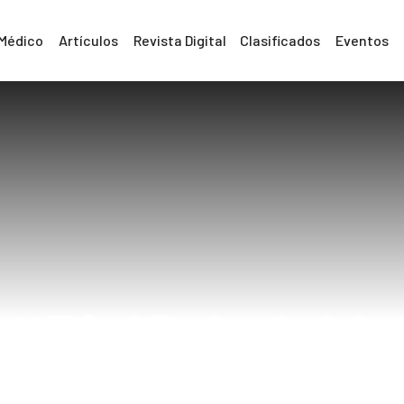
 Médico
Artículos
Revista Digital
Clasificados
Eventos
#PielSaludable
Home
#PielSaludable