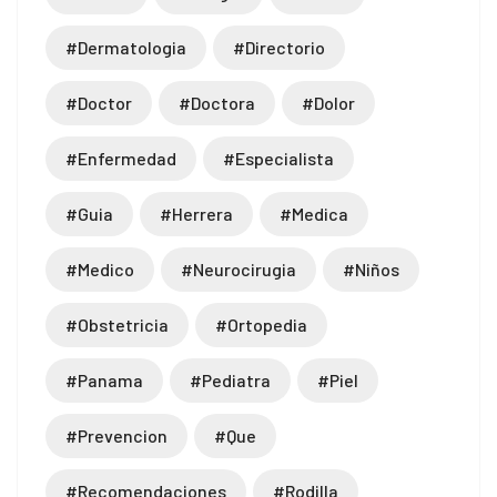
#dermatologia
#directorio
#doctor
#doctora
#dolor
#enfermedad
#especialista
#guia
#herrera
#medica
#medico
#neurocirugia
#niños
#obstetricia
#ortopedia
#panama
#pediatra
#piel
#prevencion
#que
#recomendaciones
#rodilla