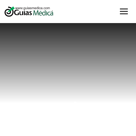
#pie
Home
#pie