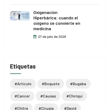
Oxigenación
Hiperbárica: cuando el
oxígeno se convierte en
medicina
27 de julio de 2026
Etiquetas
#articulo
#boquete
#bugaba
#cancer
#causas
#chiriqui
#chitre
#cirugia
#david