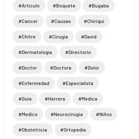
#articulo
#boquete
#bugaba
#cancer
#causas
#chiriqui
#chitre
#cirugia
#david
#dermatologia
#directorio
#doctor
#doctora
#dolor
#enfermedad
#especialista
#guia
#herrera
#medica
#medico
#neurocirugia
#niños
#obstetricia
#ortopedia