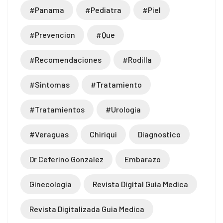
#panama
#pediatra
#piel
#prevencion
#que
#recomendaciones
#rodilla
#sintomas
#tratamiento
#tratamientos
#urologia
#veraguas
Chiriqui
Diagnostico
Dr Ceferino Gonzalez
Embarazo
Ginecología
Revista Digital Guia Medica
Revista Digitalizada Guia Medica