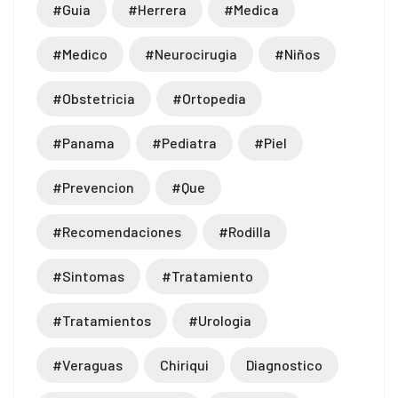
#guia
#herrera
#medica
#medico
#neurocirugia
#niños
#obstetricia
#ortopedia
#panama
#pediatra
#piel
#prevencion
#que
#recomendaciones
#rodilla
#sintomas
#tratamiento
#tratamientos
#urologia
#veraguas
Chiriqui
Diagnostico