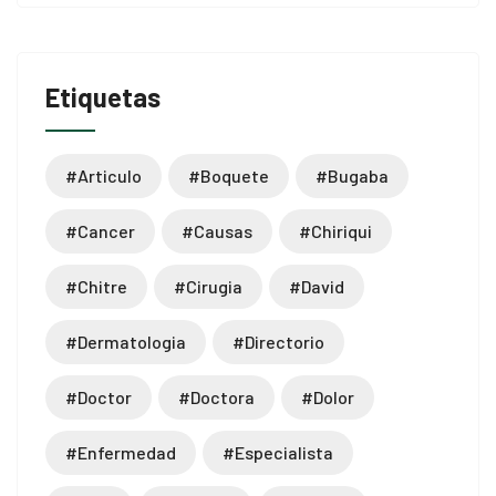
Etiquetas
#articulo
#boquete
#bugaba
#cancer
#causas
#chiriqui
#chitre
#cirugia
#david
#dermatologia
#directorio
#doctor
#doctora
#dolor
#enfermedad
#especialista