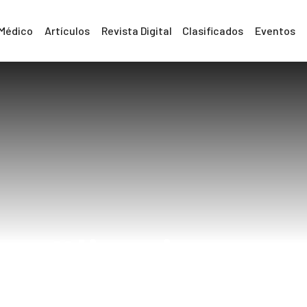
 Médico
Artículos
Revista Digital
Clasificados
Eventos
#limpiezas
Home
#limpiezas