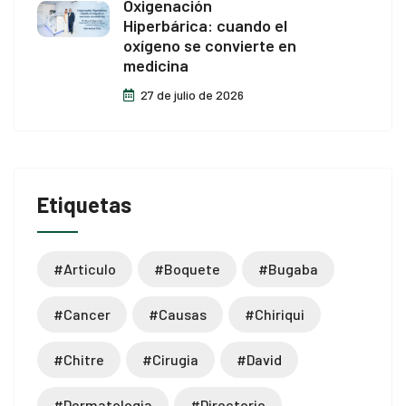
Oxigenación
Hiperbárica: cuando el
oxígeno se convierte en
medicina
27 de julio de 2026
Etiquetas
#articulo
#boquete
#bugaba
#cancer
#causas
#chiriqui
#chitre
#cirugia
#david
#dermatologia
#directorio