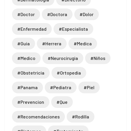
#doctor
#doctora
#dolor
#enfermedad
#especialista
#guia
#herrera
#medica
#medico
#neurocirugia
#niños
#obstetricia
#ortopedia
#panama
#pediatra
#piel
#prevencion
#que
#recomendaciones
#rodilla