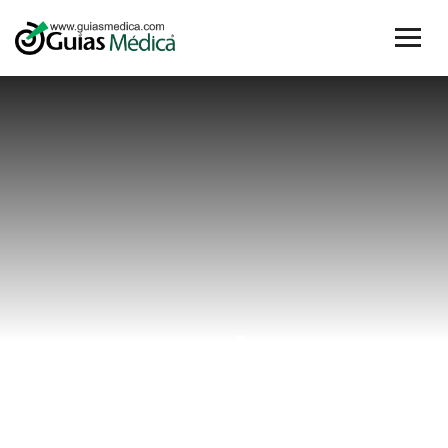
esguince
lumbar