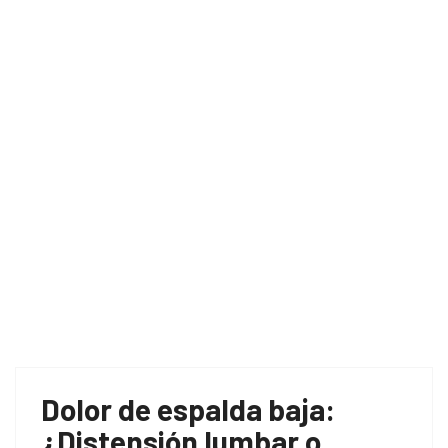
Home
esguince lumbar
Dolor de espalda baja:
¿Distensión lumbar o