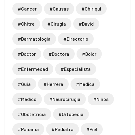
#cancer
#causas
#chiriqui
#chitre
#cirugia
#david
#dermatologia
#directorio
#doctor
#doctora
#dolor
#enfermedad
#especialista
#guia
#herrera
#medica
#medico
#neurocirugia
#niños
#obstetricia
#ortopedia
#panama
#pediatra
#piel