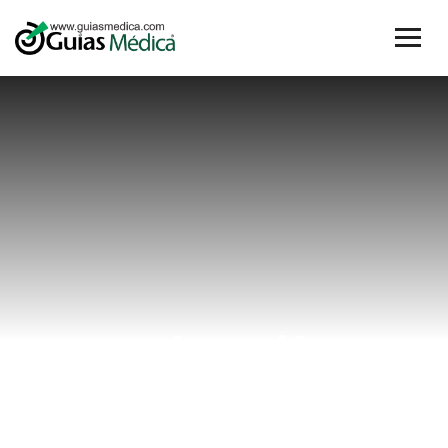
#el #zika
Home
#el #zika