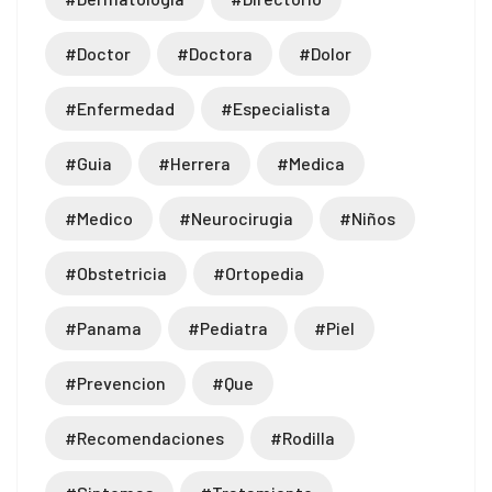
#doctor
#doctora
#dolor
#enfermedad
#especialista
#guia
#herrera
#medica
#medico
#neurocirugia
#niños
#obstetricia
#ortopedia
#panama
#pediatra
#piel
#prevencion
#que
#recomendaciones
#rodilla