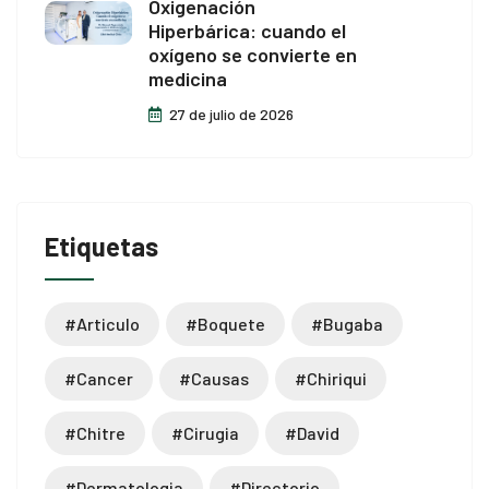
Oxigenación
Hiperbárica: cuando el
oxígeno se convierte en
medicina
27 de julio de 2026
Etiquetas
#articulo
#boquete
#bugaba
#cancer
#causas
#chiriqui
#chitre
#cirugia
#david
#dermatologia
#directorio