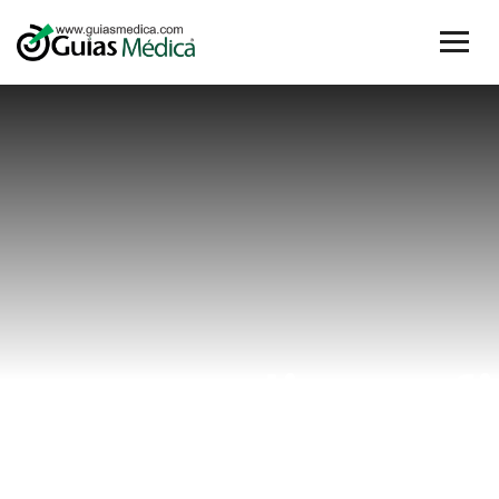
ecocardiografi
fetal