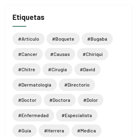
Etiquetas
#articulo
#boquete
#bugaba
#cancer
#causas
#chiriqui
#chitre
#cirugia
#david
#dermatologia
#directorio
#doctor
#doctora
#dolor
#enfermedad
#especialista
#guia
#herrera
#medica