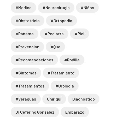
#medico
#neurocirugia
#niños
#obstetricia
#ortopedia
#panama
#pediatra
#piel
#prevencion
#que
#recomendaciones
#rodilla
#sintomas
#tratamiento
#tratamientos
#urologia
#veraguas
Chiriqui
Diagnostico
Dr Ceferino Gonzalez
Embarazo