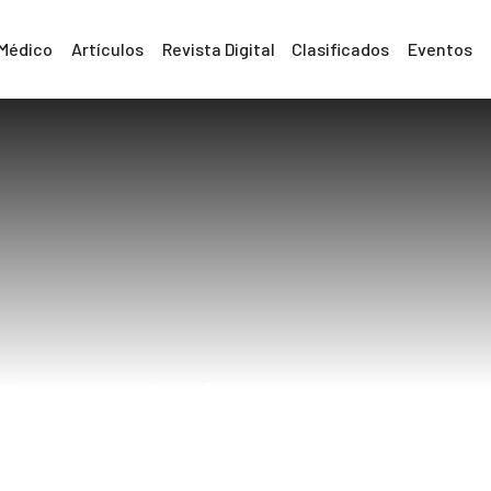
 Médico
Artículos
Revista Digital
Clasificados
Eventos
Dra elvia vergar
Home
Dra elvia vergara