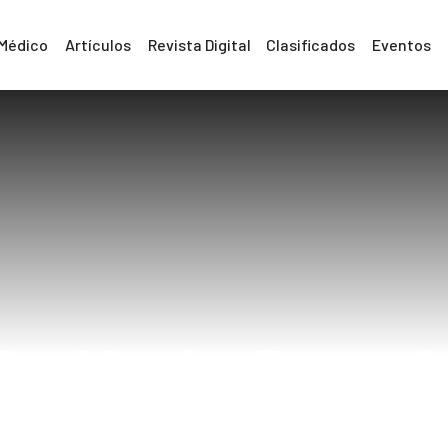
 Médico
Artículos
Revista Digital
Clasificados
Eventos
Dr. Mario Grenal
Home
Dr. Mario Grenald