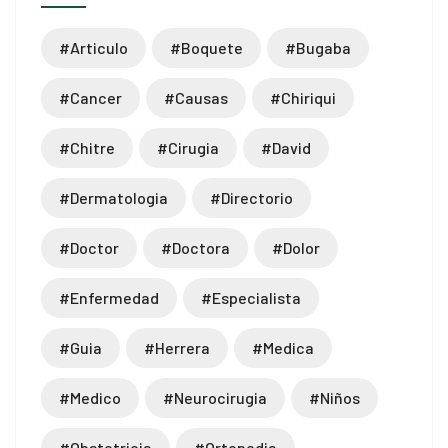
#articulo
#boquete
#bugaba
#cancer
#causas
#chiriqui
#chitre
#cirugia
#david
#dermatologia
#directorio
#doctor
#doctora
#dolor
#enfermedad
#especialista
#guia
#herrera
#medica
#medico
#neurocirugia
#niños
#obstetricia
#ortopedia