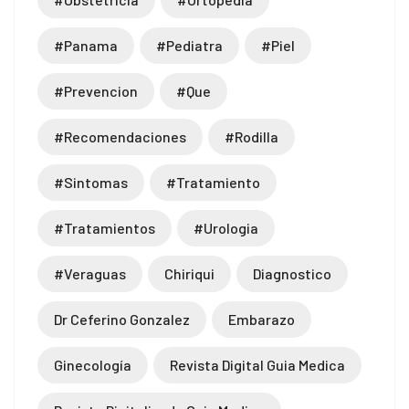
#panama
#pediatra
#piel
#prevencion
#que
#recomendaciones
#rodilla
#sintomas
#tratamiento
#tratamientos
#urologia
#veraguas
Chiriqui
Diagnostico
Dr Ceferino Gonzalez
Embarazo
Ginecología
Revista Digital Guia Medica