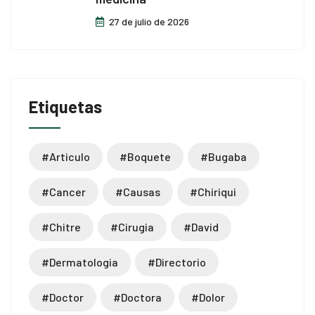
27 de julio de 2026
Etiquetas
#articulo
#boquete
#bugaba
#cancer
#causas
#chiriqui
#chitre
#cirugia
#david
#dermatologia
#directorio
#doctor
#doctora
#dolor