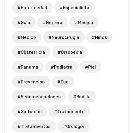
#enfermedad
#especialista
#guia
#herrera
#medica
#medico
#neurocirugia
#niños
#obstetricia
#ortopedia
#panama
#pediatra
#piel
#prevencion
#que
#recomendaciones
#rodilla
#sintomas
#tratamiento
#tratamientos
#urologia