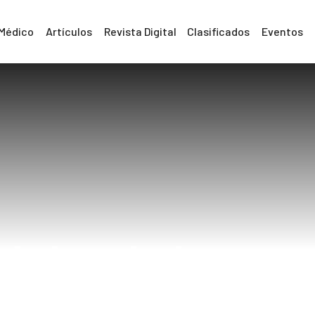
 Médico
Artículos
Revista Digital
Clasificados
Eventos
dolor de hueso
Home
dolor de huesos