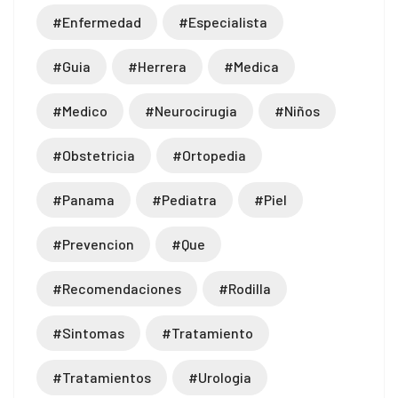
#enfermedad
#especialista
#guia
#herrera
#medica
#medico
#neurocirugia
#niños
#obstetricia
#ortopedia
#panama
#pediatra
#piel
#prevencion
#que
#recomendaciones
#rodilla
#sintomas
#tratamiento
#tratamientos
#urologia