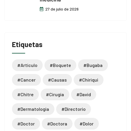
27 de julio de 2026
Etiquetas
#articulo
#boquete
#bugaba
#cancer
#causas
#chiriqui
#chitre
#cirugia
#david
#dermatologia
#directorio
#doctor
#doctora
#dolor