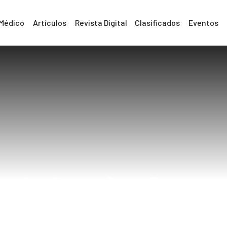
 Médico
Artículos
Revista Digital
Clasificados
Eventos
 abdominal y ve
Home
dolor abdominal y vesícula