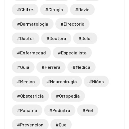
#chitre
#cirugia
#david
#dermatologia
#directorio
#doctor
#doctora
#dolor
#enfermedad
#especialista
#guia
#herrera
#medica
#medico
#neurocirugia
#niños
#obstetricia
#ortopedia
#panama
#pediatra
#piel
#prevencion
#que