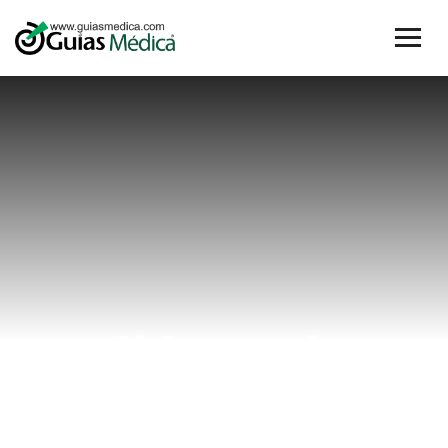
diástasis
Home
diástasis