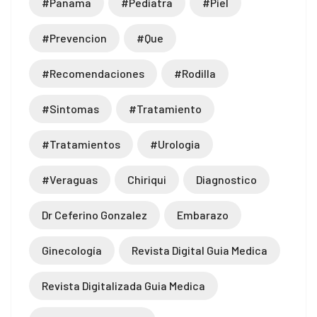
#panama
#pediatra
#piel
#prevencion
#que
#recomendaciones
#rodilla
#sintomas
#tratamiento
#tratamientos
#urologia
#veraguas
Chiriqui
Diagnostico
Dr Ceferino Gonzalez
Embarazo
Ginecología
Revista Digital Guia Medica
Revista Digitalizada Guia Medica