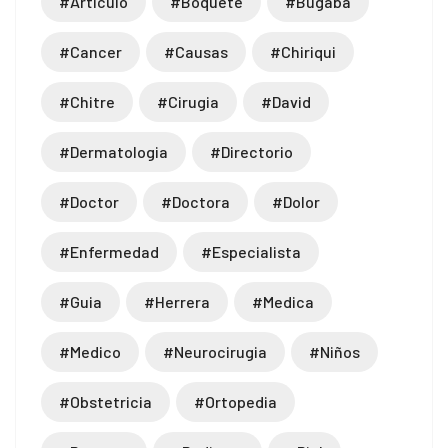
#articulo
#boquete
#bugaba
#cancer
#causas
#chiriqui
#chitre
#cirugia
#david
#dermatologia
#directorio
#doctor
#doctora
#dolor
#enfermedad
#especialista
#guia
#herrera
#medica
#medico
#neurocirugia
#niños
#obstetricia
#ortopedia