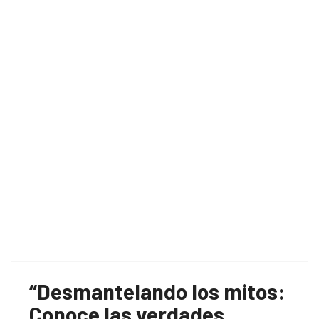
Home
depilación láser
“Desmantelando los mitos:
Conoce las verdades