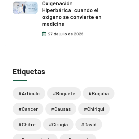
Oxigenación
Hiperbárica: cuando el
oxígeno se convierte en
medicina
27 de julio de 2026
Etiquetas
#articulo
#boquete
#bugaba
#cancer
#causas
#chiriqui
#chitre
#cirugia
#david