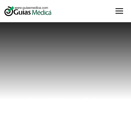
depilación
láser