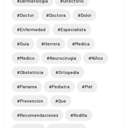
#dermatologia
#directorio
#doctor
#doctora
#dolor
#enfermedad
#especialista
#guia
#herrera
#medica
#medico
#neurocirugia
#niños
#obstetricia
#ortopedia
#panama
#pediatra
#piel
#prevencion
#que
#recomendaciones
#rodilla