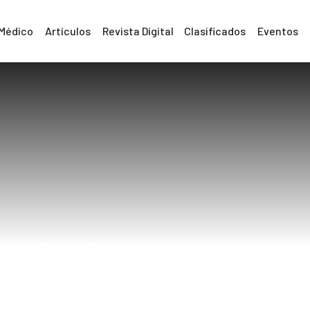
 Médico
Artículos
Revista Digital
Clasificados
Eventos
dedos cortos
Home
dedos cortos