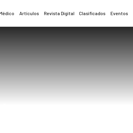
 Médico
Artículos
Revista Digital
Clasificados
Eventos
dosa post opera
Home
cuidadosa post operatorios