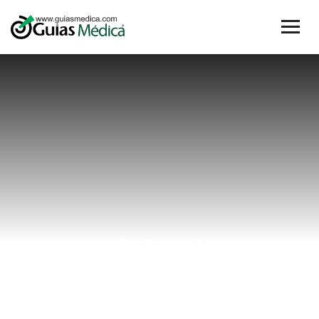
cuidados
después de