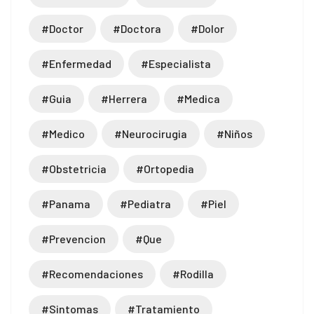
#doctor
#doctora
#dolor
#enfermedad
#especialista
#guia
#herrera
#medica
#medico
#neurocirugia
#niños
#obstetricia
#ortopedia
#panama
#pediatra
#piel
#prevencion
#que
#recomendaciones
#rodilla
#sintomas
#tratamiento