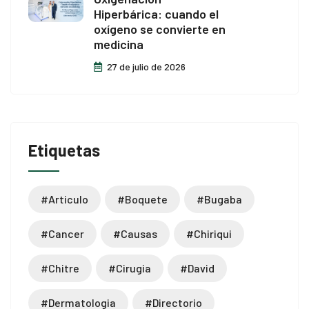
Hiperbárica: cuando el
oxígeno se convierte en
medicina
27 de julio de 2026
Etiquetas
#articulo
#boquete
#bugaba
#cancer
#causas
#chiriqui
#chitre
#cirugia
#david
#dermatologia
#directorio