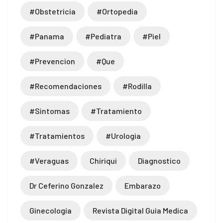
#obstetricia
#ortopedia
#panama
#pediatra
#piel
#prevencion
#que
#recomendaciones
#rodilla
#sintomas
#tratamiento
#tratamientos
#urologia
#veraguas
Chiriqui
Diagnostico
Dr Ceferino Gonzalez
Embarazo
Ginecología
Revista Digital Guia Medica