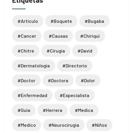
#articulo
#boquete
#bugaba
#cancer
#causas
#chiriqui
#chitre
#cirugia
#david
#dermatologia
#directorio
#doctor
#doctora
#dolor
#enfermedad
#especialista
#guia
#herrera
#medica
#medico
#neurocirugia
#niños