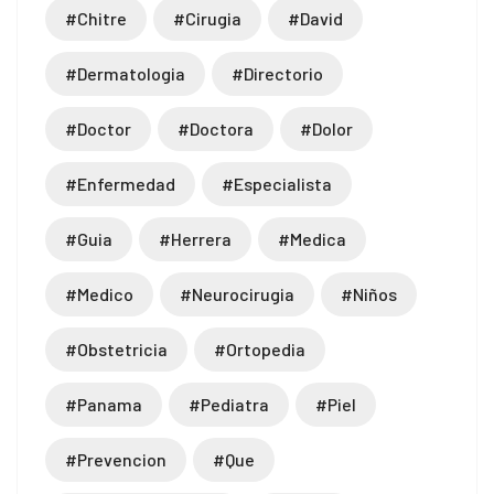
#chitre
#cirugia
#david
#dermatologia
#directorio
#doctor
#doctora
#dolor
#enfermedad
#especialista
#guia
#herrera
#medica
#medico
#neurocirugia
#niños
#obstetricia
#ortopedia
#panama
#pediatra
#piel
#prevencion
#que