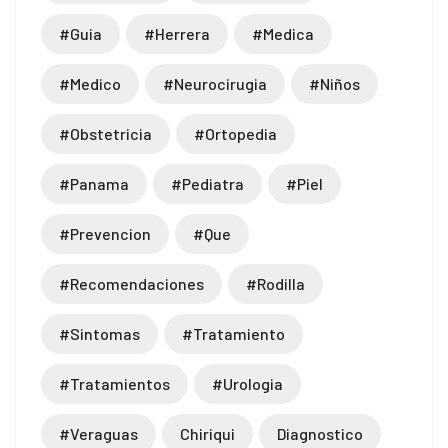
#guia
#herrera
#medica
#medico
#neurocirugia
#niños
#obstetricia
#ortopedia
#panama
#pediatra
#piel
#prevencion
#que
#recomendaciones
#rodilla
#sintomas
#tratamiento
#tratamientos
#urologia
#veraguas
Chiriqui
Diagnostico