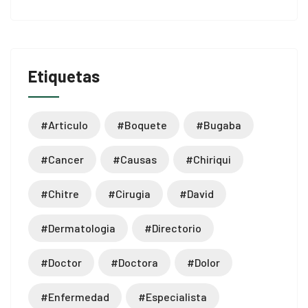
Etiquetas
#articulo
#boquete
#bugaba
#cancer
#causas
#chiriqui
#chitre
#cirugia
#david
#dermatologia
#directorio
#doctor
#doctora
#dolor
#enfermedad
#especialista